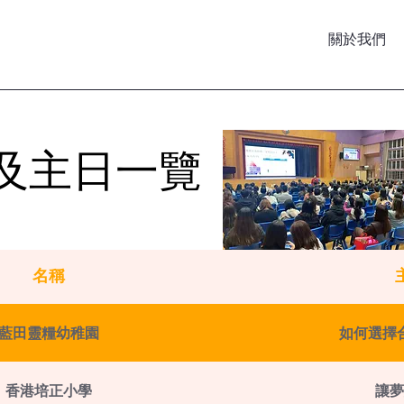
關於我們
座及主日一覽
座及主日一覽
名稱
藍田靈糧幼稚園
如何選擇
香港培正小學
讓夢