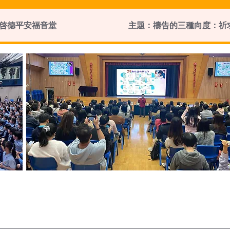
啓德平安福音堂
主題：禱告的三種向度：祈求
英華小學
正向引
黃埔宣道小學
「給孩子
香港西區浸信教會
主題：禱告的三種向度：祈求
香港信義會(總辦事處):
女性自我
生命幼稚園/基督教香港信義會
趺得起！
啟信學校
鑽石山浸信會
正向媽