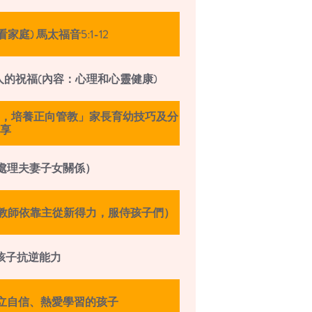
庭) 馬太福音5:1-12
人的祝福(內容：心理和心靈健康)
，培養正向管教」家長育幼技巧及分
享
何處理夫妻子女關係）
勵教師依靠主從新得力，服侍孩子們）
孩子抗逆能力
獨立自信、熱愛學習的孩子