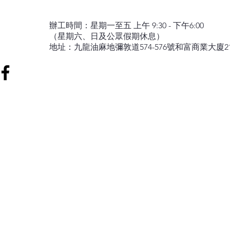
英華小學
幸福婚
辦工時間：星期一至五 上午 9:30 - 下午6:00
（星期六、日及公眾假期休息）
地址：九龍油麻地彌敦道574-576號和富商業大廈2
禮賢會學校
給孩子最好的禮
樂道中學
與子女
九龍塘宣會
簡短禱告：舉
題目：簡短禱告：舉目仰望 求主憐憫
基督教播道會同福堂
題目：簡短禱告：舉目仰望 求主憐憫
基督教播道會同福堂
馬可賓紀念中學
正向教育