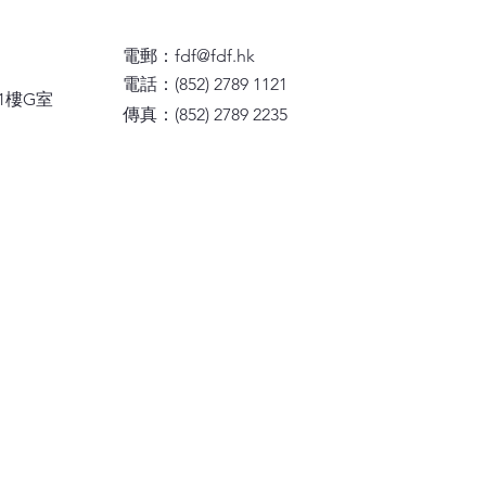
姻 快樂孩子
電郵：
fdf@fdf.hk
電話：(852) 2789 1121
1樓G室
傳真：(852) 2789 2235
物 - 永不止息的愛
的相處之道
目仰望，求主憐憫
 經文：詩篇123:1-4 回應詩：在乎
你
 經文：詩篇123:1-4 回應詩：在乎
你
 快樂新一代