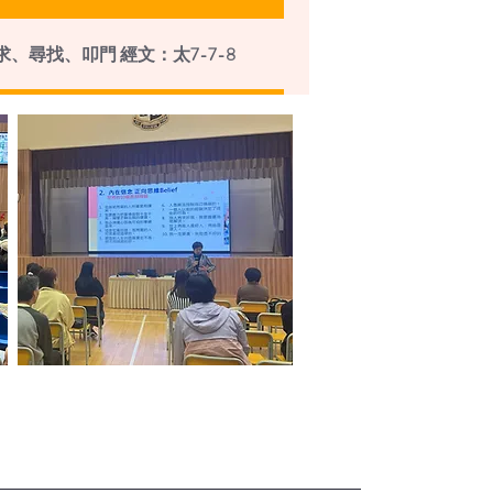
、尋找、叩門 經文：太7-7-8
導關愛同行
一點責任」
、尋找、叩門 經文：太7-7-8
照顧及成長
跌得「喜」
媽 快樂孩子