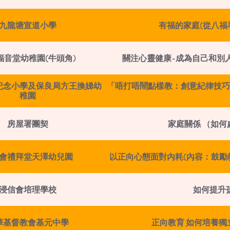
九龍塘宣道小學
有福的家庭(從八福看家
福音堂幼稚園(牛頭角)
關注心靈健康-成為自己和別
紀念小學及保良局方王換娣幼
「唔打唔鬧點樣教：創意紀律技巧
稚園
房屋署團契
家庭關係 （如
會禮拜堂天澤幼兒園
以正向心態面對內耗(內容：鼓
浸信會培理學校
如何提升
華基督教會基元中學
正向教育 如何培養