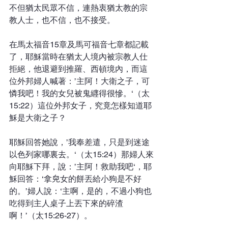
不但猶太民眾不信，連熱衷猶太教的宗
教人士，也不信，也不接受。
在馬太福音15章及馬可福音七章都記載
了，耶穌當時在猶太人境內被宗教人仕
拒絕，他退避到推羅、西頓境內，而這
位外邦婦人喊著：’主阿！大衛之子，可
憐我吧！我的女兒被鬼纒得很慘。‘（太
15:22）這位外邦女子，究竟怎樣知道耶
穌是大衛之子？
耶穌回答她說，’我奉差遣，只是到迷途
以色列家哪裏去。‘（太15:24）那婦人來
向耶穌下拜，說：’主阿！救助我吧‘，耶
穌回答：‘拿𠒇女的餅丟給小狗是不好
的。’婦人說：‘主啊，是的，不過小狗也
吃得到主人桌子上丟下來的碎渣
啊！’（太15:26-27）。