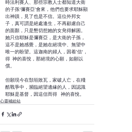
時法利賽人、那些宗教人士都知道大衛
的子孫‘彌賽亞’會來，他們也要求耶穌顯
出神蹟，見了也是不信。這位外邦女
子，真可謂是絕處逢生，不再顧慮自己
的面顏，只是懇切想她的女𠒇得解困。
她只信耶穌是彌賽亞，是大衛的子孫，
這不是她感覺，是她在絕境中、無望中
唯一的盼望。這迦南的婦人，因着’信‘，
得  神的喜悅，那絕境的心願，如願以
償。
但願現今在頹垣敗瓦，家破人亡，在殘
酷戰爭中，瀕臨絕望邊緣的人，因認識
耶穌是基督，因這信而得   神的喜悅。
心靈補給站