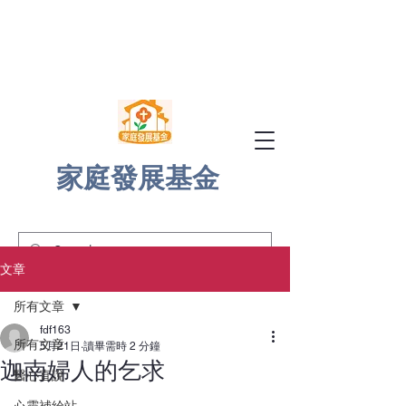
家庭發展基金
文章
所有文章
fdf163
所有文章
5月21日
讀畢需時 2 分鐘
迦南婦人的乞求
醫心直說