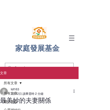
家庭發展基金
文章
所有文章
fdf163
所有文章
3月12日
讀畢需時 2 分鐘
最美妙的夫妻關係
醫心直說