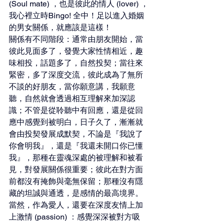
(Soul mate) ，也是彼此的情人 (lover) ，
我心裡立時Bingo! 全中！足以進入婚姻
的男女關係，就應該是這樣！
關係有不同階段：通常由朋友開始，當
彼此見面多了，發覺大家性情相近，趣
味相投，話題多了，自然投契；當往來
緊密，多了深度交流，彼此成為了無所
不談的好朋友，當你願意講，我願意
聽，自然就會透過相互理解來加深認
識；不管是從聆聽中有回應，還是從回
應中感覺到被明白，日子久了，漸漸就
會由投契發展成默契，不論是『我說了
你會明我』，還是『我還未開口你已懂
我』，那種在靈魂深處的被理解和被看
見，對發展關係很重要；彼此在對方面
前都沒有掩飾與毫無保留；那種沒有隱
藏的坦誠與通透，是感情的最高境界。
當然，作為愛人，還要在深度友情上加
上激情 (passion) ：感覺深深被對方吸