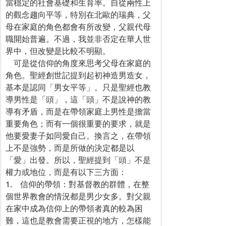
當穩定的社會基礎和生育率。自從兩性上
的觀念趨向平等，特別在北歐的瑞典，父
母在家庭的角色都會有所改變，父親代母
職開始普遍。不過，我並非否定在華人世
界中，但改變是比較不明顯。
    可是從信仰的角度來思考父母在家庭的
角色。聖經創世記提到起初神造男造女，
基本是認同「男女平等」。只是聖經也教
導男性是「頭」，這「頭」不是說神的教
導有矛盾，而是在帶領家庭上男性是擔當
重要角色；而有一個很重要的要求，就是
他要愛妻子如同愛自己。換言之，在帶領
上不是強勢，而是所做的決定都是以
「愛」出發。所以，聖經提到「頭」不是
權力或地位，而是有以下三方面：
1.    信仰的帶領：對基督教的群體，在整
個世界教會的情況都是男少女多。對父親
在家中成為信仰上的帶領者真的較為困
難，這也是教會需要正視的地方，怎樣能