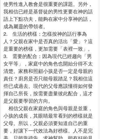
使男性進入教會是很重要的課題。另外，
我相信已經是基督徒的男性更要在神的話
語上下點功夫，能夠在家中分享神的話，
成為屬靈的帶領者。
2.    生活的榜樣：怎樣按神的話行事為
人？父親在家中是否真的活出「愛」？這
是重要的榜樣，更加需要「表裡一致」。
3.    需要的配合：因為現代已經趨向「男
女平等」，家庭中的角色也開始分得不太
清楚。家務和照顧小孩是否一定是母親的
責任？廚房是否只能母親踏足？我相信這
些已成過去。現代的父母應該懂得如何發
揮自己所長，按需要盡量彼此配合，這才
是父親要學習的方向。
    相信父親在家庭的角色與母親是並重，
小孩的成長，其眼睛最常看到的榜樣就是
父母。所以，父親必須要知道自己的重
要，好讓下一代效法為好榜樣。人不是完
美，只能靠禱告，求神幫助，能有好的見