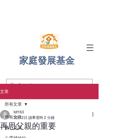
家庭發展基金
文章
所有文章
fdf163
所有文章
3月12日
讀畢需時 2 分鐘
再思父親的重要
醫心直說